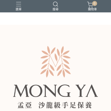
0
選單
搜尋
購物車
去角質
回購客
新客